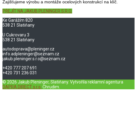
Zajišťujeme výrobu a montáže ocelových konstrukcí na klíč.
PŘEJÍT NA JAKUB PLENINGER S.R.O.
Ke Garážím 820
538 21 Slatiňany
U Cukrovaru 3
538 21 Slatiňany
autodoprava@pleninger.cz
info.adpleninger@seznam.cz
jakub.pleninger.s.r.o@seznam.cz
+420 777 207 691
+420 731 236 031
© 2026 Jakub Pleninger, Slatiňany. Vytvořila reklamní agentura
DAPRA DIRECT s.r.o.
Chrudim.